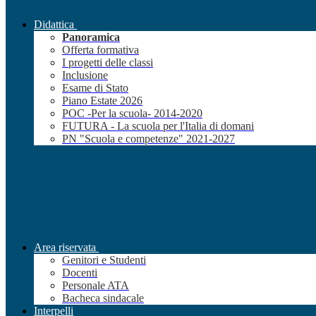
Didattica
Panoramica
Offerta formativa
I progetti delle classi
Inclusione
Esame di Stato
Piano Estate 2026
POC -Per la scuola- 2014-2020
FUTURA - La scuola per l'Italia di domani
PN "Scuola e competenze" 2021-2027
Area riservata
Genitori e Studenti
Docenti
Personale ATA
Bacheca sindacale
Interpelli