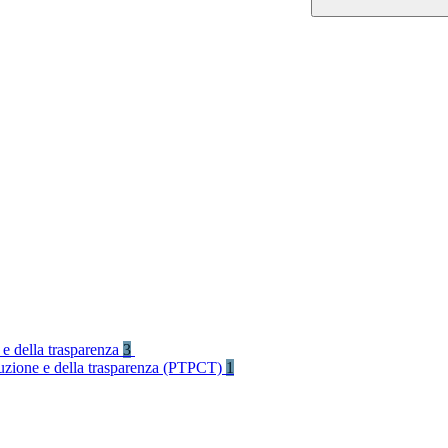
 e della trasparenza
3
rruzione e della trasparenza (PTPCT)
1