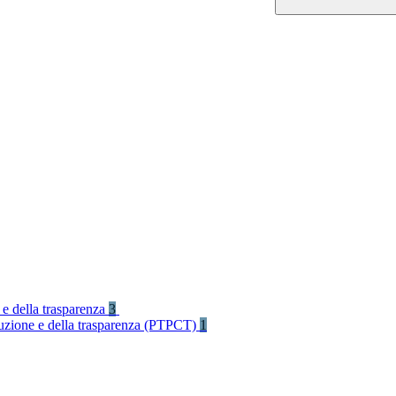
 e della trasparenza
3
rruzione e della trasparenza (PTPCT)
1