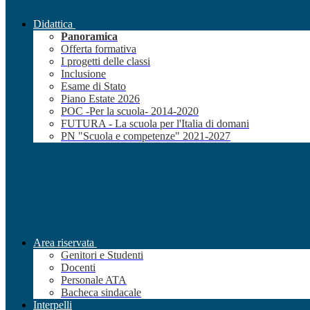
Didattica
Panoramica
Offerta formativa
I progetti delle classi
Inclusione
Esame di Stato
Piano Estate 2026
POC -Per la scuola- 2014-2020
FUTURA - La scuola per l'Italia di domani
PN "Scuola e competenze" 2021-2027
Area riservata
Genitori e Studenti
Docenti
Personale ATA
Bacheca sindacale
Interpelli