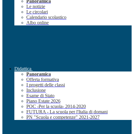
Panoramica
Le notizie
Le circolari
Calendario scolastico
Albo online
Didattica
Panoramica
Offerta formativa
I progetti delle classi
Inclusione
Esame di Stato
Piano Estate 2026
POC -Per la scuola- 2014-2020
FUTURA - La scuola per l'Italia di domani
PN "Scuola e competenze" 2021-2027