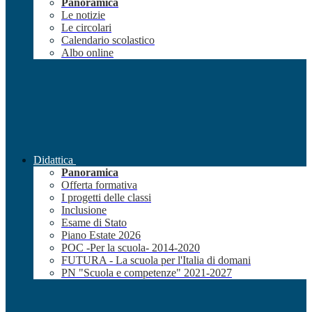
Panoramica
Le notizie
Le circolari
Calendario scolastico
Albo online
Didattica
Panoramica
Offerta formativa
I progetti delle classi
Inclusione
Esame di Stato
Piano Estate 2026
POC -Per la scuola- 2014-2020
FUTURA - La scuola per l'Italia di domani
PN "Scuola e competenze" 2021-2027