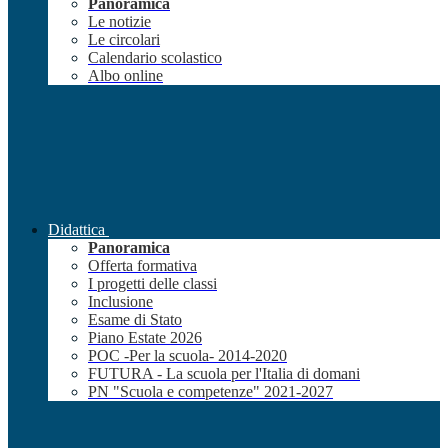
Panoramica
Le notizie
Le circolari
Calendario scolastico
Albo online
Didattica
Panoramica
Offerta formativa
I progetti delle classi
Inclusione
Esame di Stato
Piano Estate 2026
POC -Per la scuola- 2014-2020
FUTURA - La scuola per l'Italia di domani
PN "Scuola e competenze" 2021-2027