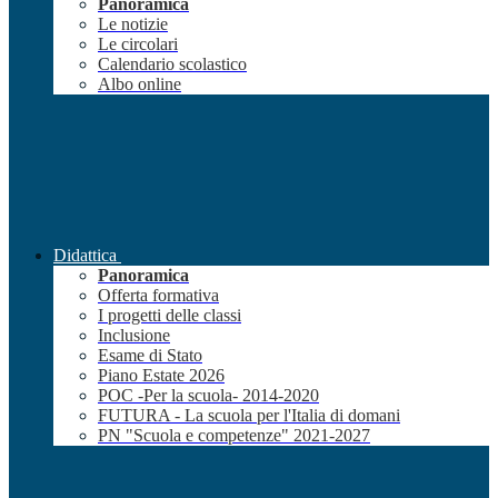
Panoramica
Le notizie
Le circolari
Calendario scolastico
Albo online
Didattica
Panoramica
Offerta formativa
I progetti delle classi
Inclusione
Esame di Stato
Piano Estate 2026
POC -Per la scuola- 2014-2020
FUTURA - La scuola per l'Italia di domani
PN "Scuola e competenze" 2021-2027