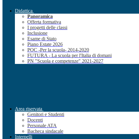
Didattica
Panoramica
Offerta formativa
I progetti delle classi
Inclusione
Esame di Stato
Piano Estate 2026
POC -Per la scuola- 2014-2020
FUTURA - La scuola per l'Italia di domani
PN "Scuola e competenze" 2021-2027
Area riservata
Genitori e Studenti
Docenti
Personale ATA
Bacheca sindacale
Interpelli