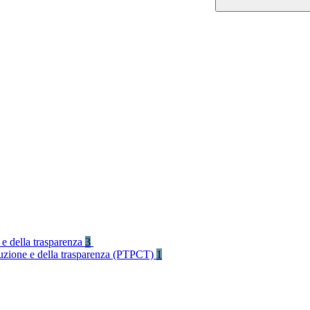
 e della trasparenza
3
rruzione e della trasparenza (PTPCT)
1