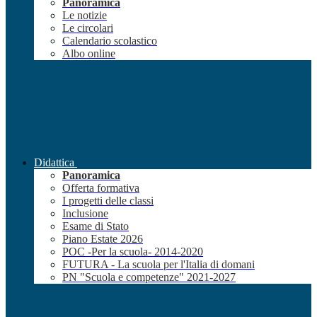
Panoramica
Le notizie
Le circolari
Calendario scolastico
Albo online
Didattica
Panoramica
Offerta formativa
I progetti delle classi
Inclusione
Esame di Stato
Piano Estate 2026
POC -Per la scuola- 2014-2020
FUTURA - La scuola per l'Italia di domani
PN "Scuola e competenze" 2021-2027