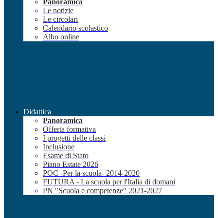
Panoramica
Le notizie
Le circolari
Calendario scolastico
Albo online
Didattica
Panoramica
Offerta formativa
I progetti delle classi
Inclusione
Esame di Stato
Piano Estate 2026
POC -Per la scuola- 2014-2020
FUTURA - La scuola per l'Italia di domani
PN "Scuola e competenze" 2021-2027