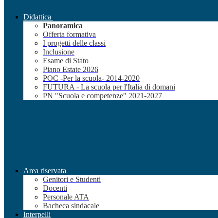
Didattica
Panoramica
Offerta formativa
I progetti delle classi
Inclusione
Esame di Stato
Piano Estate 2026
POC -Per la scuola- 2014-2020
FUTURA - La scuola per l'Italia di domani
PN "Scuola e competenze" 2021-2027
Area riservata
Genitori e Studenti
Docenti
Personale ATA
Bacheca sindacale
Interpelli