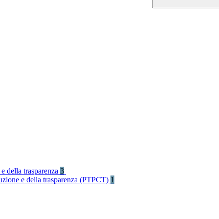
 e della trasparenza
3
rruzione e della trasparenza (PTPCT)
1