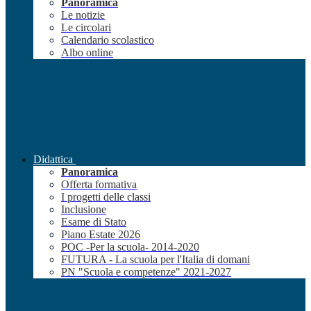
Panoramica
Le notizie
Le circolari
Calendario scolastico
Albo online
Didattica
Panoramica
Offerta formativa
I progetti delle classi
Inclusione
Esame di Stato
Piano Estate 2026
POC -Per la scuola- 2014-2020
FUTURA - La scuola per l'Italia di domani
PN "Scuola e competenze" 2021-2027