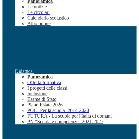
Panoramica
Le notizie
Le circolari
Calendario scolastico
Albo online
Didattica
Panoramica
Offerta formativa
I progetti delle classi
Inclusione
Esame di Stato
Piano Estate 2026
POC -Per la scuola- 2014-2020
FUTURA - La scuola per l'Italia di domani
PN "Scuola e competenze" 2021-2027