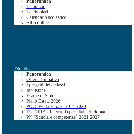
Panoramica
Le notizie
Le circolari
Calendario scolastico
Albo online
Didattica
Panoramica
Offerta formativa
I progetti delle classi
Inclusione
Esame di Stato
Piano Estate 2026
POC -Per la scuola- 2014-2020
FUTURA - La scuola per l'Italia di domani
PN "Scuola e competenze" 2021-2027