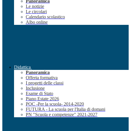
Panoramica
Le notizie
Le circolari
Calendario scolastico
Albo online
Didattica
Panoramica
Offerta formativa
I progetti delle classi
Inclusione
Esame di Stato
Piano Estate 2026
POC -Per la scuola- 2014-2020
FUTURA - La scuola per l'Italia di domani
PN "Scuola e competenze" 2021-2027