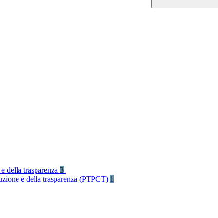
 e della trasparenza
3
rruzione e della trasparenza (PTPCT)
1