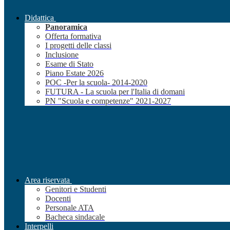
Didattica
Panoramica
Offerta formativa
I progetti delle classi
Inclusione
Esame di Stato
Piano Estate 2026
POC -Per la scuola- 2014-2020
FUTURA - La scuola per l'Italia di domani
PN "Scuola e competenze" 2021-2027
Area riservata
Genitori e Studenti
Docenti
Personale ATA
Bacheca sindacale
Interpelli