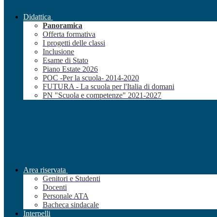
Didattica
Panoramica
Offerta formativa
I progetti delle classi
Inclusione
Esame di Stato
Piano Estate 2026
POC -Per la scuola- 2014-2020
FUTURA - La scuola per l'Italia di domani
PN "Scuola e competenze" 2021-2027
Area riservata
Genitori e Studenti
Docenti
Personale ATA
Bacheca sindacale
Interpelli