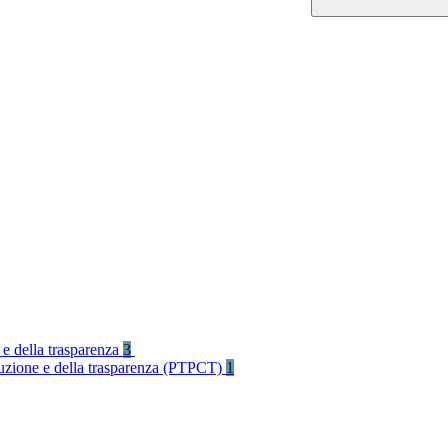
 e della trasparenza
3
rruzione e della trasparenza (PTPCT)
1