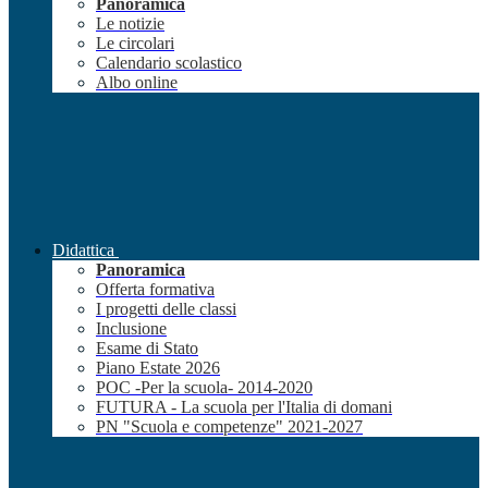
Panoramica
Le notizie
Le circolari
Calendario scolastico
Albo online
Didattica
Panoramica
Offerta formativa
I progetti delle classi
Inclusione
Esame di Stato
Piano Estate 2026
POC -Per la scuola- 2014-2020
FUTURA - La scuola per l'Italia di domani
PN "Scuola e competenze" 2021-2027