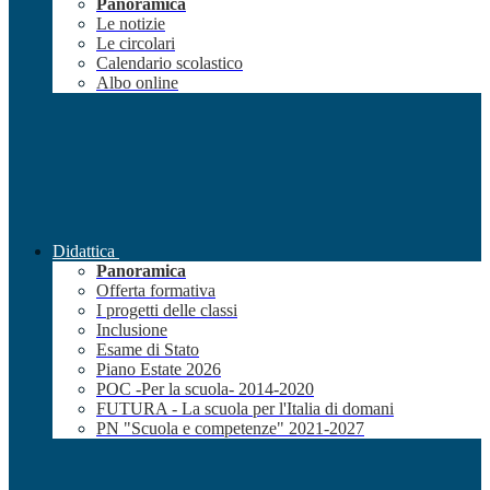
Panoramica
Le notizie
Le circolari
Calendario scolastico
Albo online
Didattica
Panoramica
Offerta formativa
I progetti delle classi
Inclusione
Esame di Stato
Piano Estate 2026
POC -Per la scuola- 2014-2020
FUTURA - La scuola per l'Italia di domani
PN "Scuola e competenze" 2021-2027