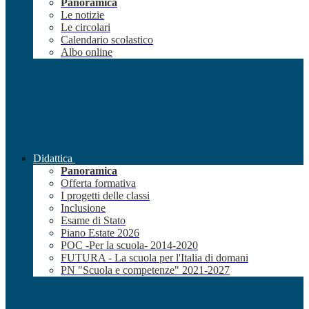
Panoramica
Le notizie
Le circolari
Calendario scolastico
Albo online
Didattica
Panoramica
Offerta formativa
I progetti delle classi
Inclusione
Esame di Stato
Piano Estate 2026
POC -Per la scuola- 2014-2020
FUTURA - La scuola per l'Italia di domani
PN "Scuola e competenze" 2021-2027