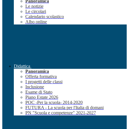
Panoramica
Le notizie
Le circolari
Calendario scolastico
Albo online
Didattica
Panoramica
Offerta formativa
I progetti delle classi
Inclusione
Esame di Stato
Piano Estate 2026
POC -Per la scuola- 2014-2020
FUTURA - La scuola per l'Italia di domani
PN "Scuola e competenze" 2021-2027