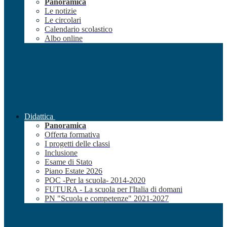
Panoramica
Le notizie
Le circolari
Calendario scolastico
Albo online
Didattica
Panoramica
Offerta formativa
I progetti delle classi
Inclusione
Esame di Stato
Piano Estate 2026
POC -Per la scuola- 2014-2020
FUTURA - La scuola per l'Italia di domani
PN "Scuola e competenze" 2021-2027