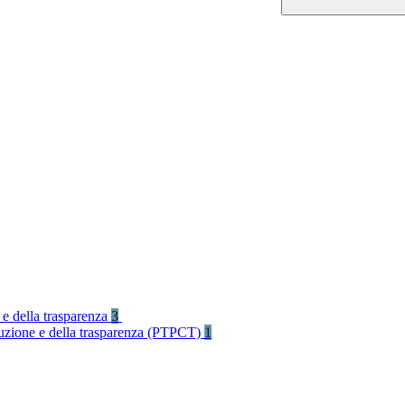
 e della trasparenza
3
rruzione e della trasparenza (PTPCT)
1