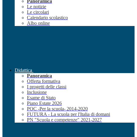
Panoramica
Le notizie
Le circolari
Calendario scolastico
Albo online
Didattica
Panoramica
Offerta formativa
I progetti delle classi
Inclusione
Esame di Stato
Piano Estate 2026
POC -Per la scuola- 2014-2020
FUTURA - La scuola per l'Italia di domani
PN "Scuola e competenze" 2021-2027