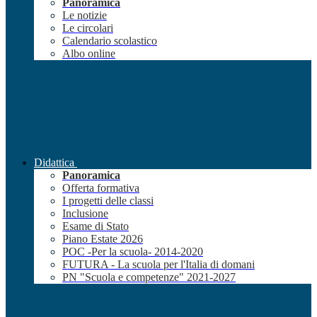
Panoramica
Le notizie
Le circolari
Calendario scolastico
Albo online
Didattica
Panoramica
Offerta formativa
I progetti delle classi
Inclusione
Esame di Stato
Piano Estate 2026
POC -Per la scuola- 2014-2020
FUTURA - La scuola per l'Italia di domani
PN "Scuola e competenze" 2021-2027