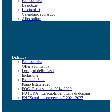
Panoramica
Le notizie
Le circolari
Calendario scolastico
Albo online
Didattica
Panoramica
Offerta formativa
I progetti delle classi
Inclusione
Esame di Stato
Piano Estate 2026
POC -Per la scuola- 2014-2020
FUTURA - La scuola per l'Italia di domani
PN "Scuola e competenze" 2021-2027