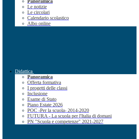
Panoramica
Le notizie
Le circolari
Calendario scolastico
Albo online
Didattica
Panoramica
Offerta formativa
I progetti delle classi
Inclusione
Esame di Stato
Piano Estate 2026
POC -Per la scuola- 2014-2020
FUTURA - La scuola per l'Italia di domani
PN "Scuola e competenze" 2021-2027