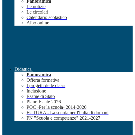
Panoramica
Le notizie
Le circolari
Calendario scolastico
Albo online
Didattica
Panoramica
Offerta formativa
I progetti delle classi
Inclusione
Esame di Stato
Piano Estate 2026
POC -Per la scuola- 2014-2020
FUTURA - La scuola per l'Italia di domani
PN "Scuola e competenze" 2021-2027