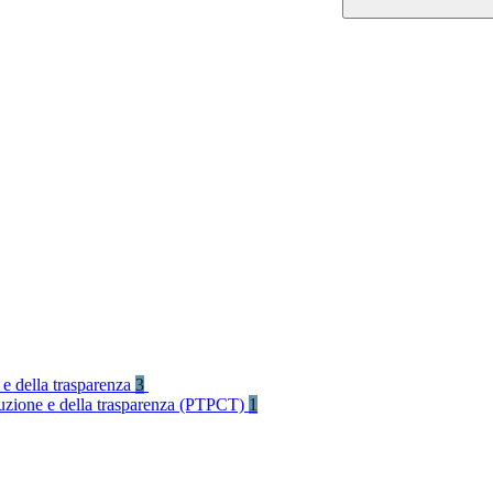
 e della trasparenza
3
rruzione e della trasparenza (PTPCT)
1