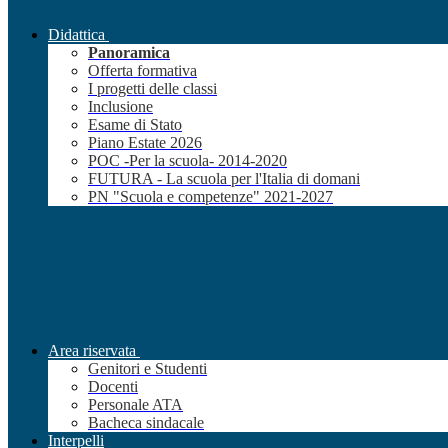
Didattica
Panoramica
Offerta formativa
I progetti delle classi
Inclusione
Esame di Stato
Piano Estate 2026
POC -Per la scuola- 2014-2020
FUTURA - La scuola per l'Italia di domani
PN "Scuola e competenze" 2021-2027
Area riservata
Genitori e Studenti
Docenti
Personale ATA
Bacheca sindacale
Interpelli