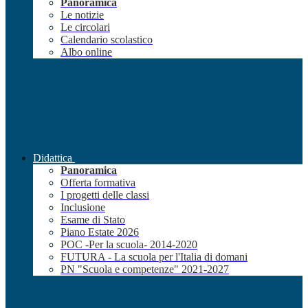
Panoramica
Le notizie
Le circolari
Calendario scolastico
Albo online
Didattica
Panoramica
Offerta formativa
I progetti delle classi
Inclusione
Esame di Stato
Piano Estate 2026
POC -Per la scuola- 2014-2020
FUTURA - La scuola per l'Italia di domani
PN "Scuola e competenze" 2021-2027