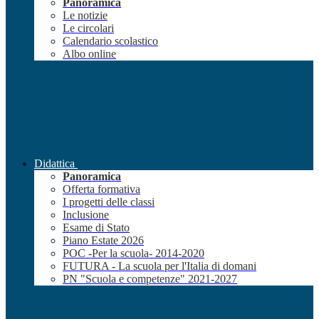
Panoramica
Le notizie
Le circolari
Calendario scolastico
Albo online
Didattica
Panoramica
Offerta formativa
I progetti delle classi
Inclusione
Esame di Stato
Piano Estate 2026
POC -Per la scuola- 2014-2020
FUTURA - La scuola per l'Italia di domani
PN "Scuola e competenze" 2021-2027