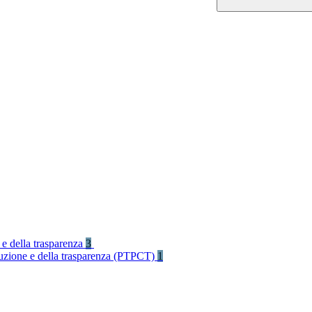
 e della trasparenza
3
rruzione e della trasparenza (PTPCT)
1