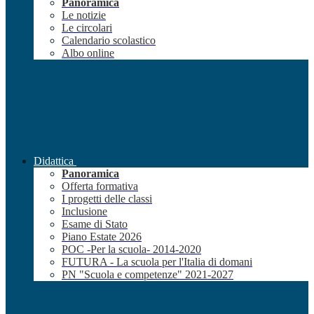
Panoramica
Le notizie
Le circolari
Calendario scolastico
Albo online
Didattica
Panoramica
Offerta formativa
I progetti delle classi
Inclusione
Esame di Stato
Piano Estate 2026
POC -Per la scuola- 2014-2020
FUTURA - La scuola per l'Italia di domani
PN "Scuola e competenze" 2021-2027