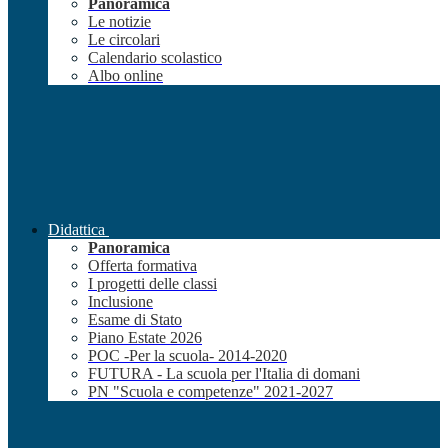
Panoramica
Le notizie
Le circolari
Calendario scolastico
Albo online
Didattica
Panoramica
Offerta formativa
I progetti delle classi
Inclusione
Esame di Stato
Piano Estate 2026
POC -Per la scuola- 2014-2020
FUTURA - La scuola per l'Italia di domani
PN "Scuola e competenze" 2021-2027