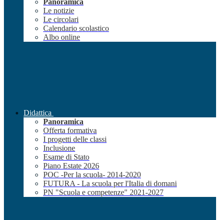
Panoramica
Le notizie
Le circolari
Calendario scolastico
Albo online
Didattica
Panoramica
Offerta formativa
I progetti delle classi
Inclusione
Esame di Stato
Piano Estate 2026
POC -Per la scuola- 2014-2020
FUTURA - La scuola per l'Italia di domani
PN "Scuola e competenze" 2021-2027