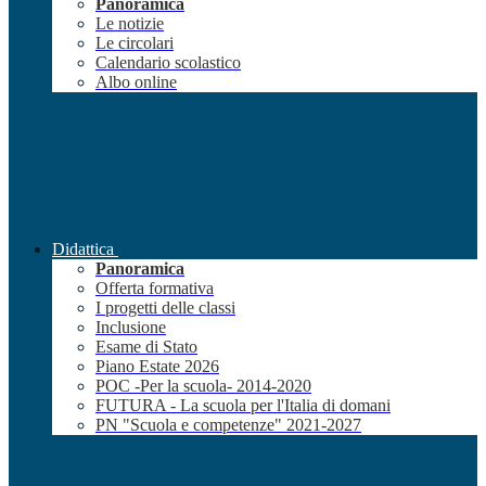
Panoramica
Le notizie
Le circolari
Calendario scolastico
Albo online
Didattica
Panoramica
Offerta formativa
I progetti delle classi
Inclusione
Esame di Stato
Piano Estate 2026
POC -Per la scuola- 2014-2020
FUTURA - La scuola per l'Italia di domani
PN "Scuola e competenze" 2021-2027