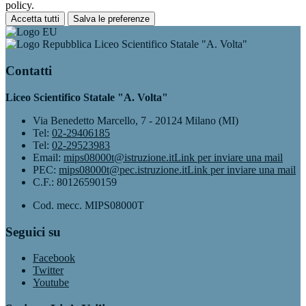
policy.
Accetta tutti
Salva le preferenze
Liceo Scientifico Statale "A. Volta"
Contatti
Liceo Scientifico Statale "A. Volta"
Via Benedetto Marcello, 7 - 20124 Milano (MI)
Tel:
02-29406185
Tel:
02-29523983
Email:
mips08000t@istruzione.it
Link per inviare una mail
PEC:
mips08000t@pec.istruzione.it
Link per inviare una mail
C.F.: 80126590159
Cod. mecc. MIPS08000T
Seguici su
Facebook
Twitter
Youtube