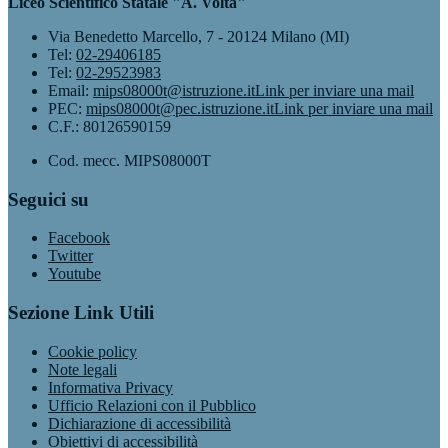
Liceo Scientifico Statale "A. Volta"
Via Benedetto Marcello, 7 - 20124 Milano (MI)
Tel:
02-29406185
Tel:
02-29523983
Email:
mips08000t@istruzione.it
Link per inviare una mail
PEC:
mips08000t@pec.istruzione.it
Link per inviare una mail
C.F.: 80126590159
Cod. mecc. MIPS08000T
Seguici su
Facebook
Twitter
Youtube
Sezione Link Utili
Cookie policy
Note legali
Informativa Privacy
Ufficio Relazioni con il Pubblico
Dichiarazione di accessibilità
Obiettivi di accessibilità