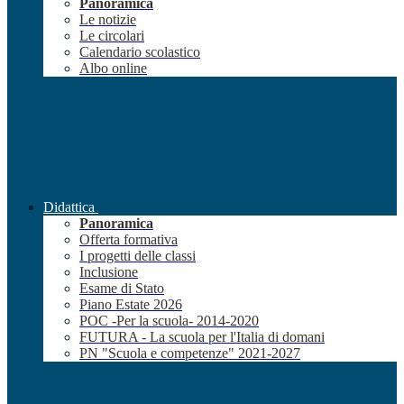
Panoramica
Le notizie
Le circolari
Calendario scolastico
Albo online
Didattica
Panoramica
Offerta formativa
I progetti delle classi
Inclusione
Esame di Stato
Piano Estate 2026
POC -Per la scuola- 2014-2020
FUTURA - La scuola per l'Italia di domani
PN "Scuola e competenze" 2021-2027