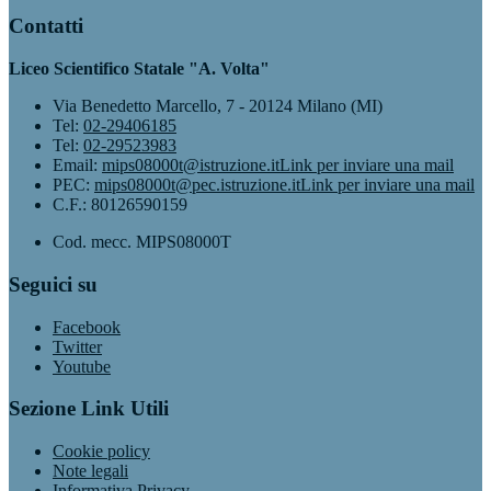
Contatti
Liceo Scientifico Statale "A. Volta"
Via Benedetto Marcello, 7 - 20124 Milano (MI)
Tel:
02-29406185
Tel:
02-29523983
Email:
mips08000t@istruzione.it
Link per inviare una mail
PEC:
mips08000t@pec.istruzione.it
Link per inviare una mail
C.F.: 80126590159
Cod. mecc. MIPS08000T
Seguici su
Facebook
Twitter
Youtube
Sezione Link Utili
Cookie policy
Note legali
Informativa Privacy