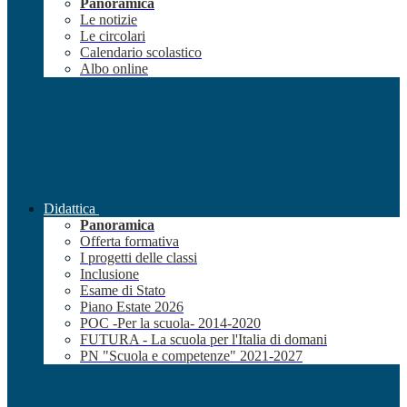
Panoramica
Le notizie
Le circolari
Calendario scolastico
Albo online
Didattica
Panoramica
Offerta formativa
I progetti delle classi
Inclusione
Esame di Stato
Piano Estate 2026
POC -Per la scuola- 2014-2020
FUTURA - La scuola per l'Italia di domani
PN "Scuola e competenze" 2021-2027