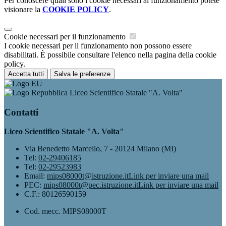
Per conoscere quali sono i cookie necessari al funzionamento potete
visionare la
COOKIE POLICY
.
Cookie necessari per il funzionamento
I cookie necessari per il funzionamento non possono essere
disabilitati. È possibile consultare l'elenco nella pagina della cookie
policy.
Accetta tutti
Salva le preferenze
Liceo Scientifico Statale "A. Volta"
Contatti
Liceo Scientifico Statale "A. Volta"
Via Benedetto Marcello, 7 - 20124 Milano (MI)
Tel:
02-29406185
Tel:
02-29523983
Email:
mips08000t@istruzione.it
Link per inviare una mail
PEC:
mips08000t@pec.istruzione.it
Link per inviare una mail
C.F.: 80126590159
Cod. mecc. MIPS08000T