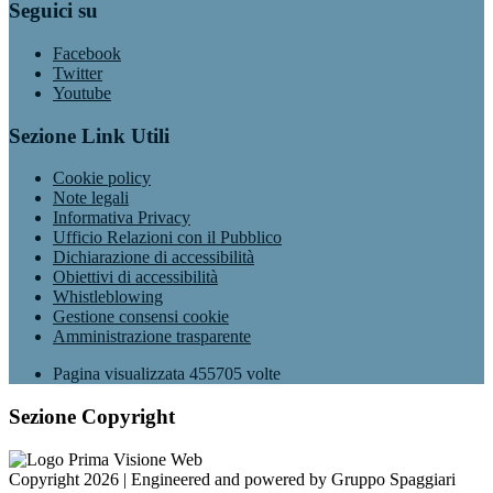
Seguici su
Facebook
Twitter
Youtube
Sezione Link Utili
Cookie policy
Note legali
Informativa Privacy
Ufficio Relazioni con il Pubblico
Dichiarazione di accessibilità
Obiettivi di accessibilità
Whistleblowing
Gestione consensi cookie
Amministrazione trasparente
Pagina visualizzata
455705
volte
Sezione Copyright
Copyright 2026 | Engineered and powered by Gruppo Spaggiari