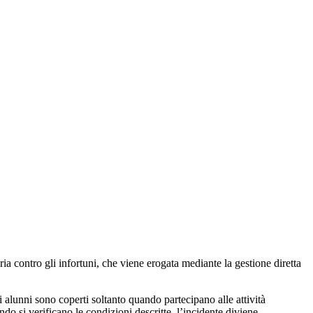
ia contro gli infortuni, che viene erogata mediante la gestione diretta
li alunni sono coperti soltanto quando partecipano alle attività
ndo si verificano le condizioni descritte, l’incidente diviene