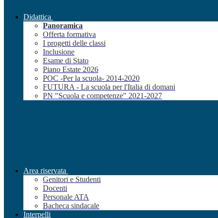
Didattica
Panoramica
Offerta formativa
I progetti delle classi
Inclusione
Esame di Stato
Piano Estate 2026
POC -Per la scuola- 2014-2020
FUTURA - La scuola per l'Italia di domani
PN "Scuola e competenze" 2021-2027
Area riservata
Genitori e Studenti
Docenti
Personale ATA
Bacheca sindacale
Interpelli