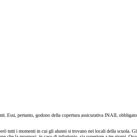
nti. Essi, pertanto, godono della copertura assicurativa INAIL obbligator
rò tutti i momenti in cui gli alunni si trovano nei locali della scuola. G
ione che la prognosi, in caso di infortunio, sia superiore a tre giorni. Qua