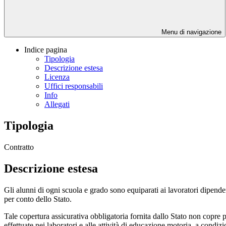
Menu di navigazione
Indice pagina
Tipologia
Descrizione estesa
Licenza
Uffici responsabili
Info
Allegati
Tipologia
Contratto
Descrizione estesa
Gli alunni di ogni scuola e grado sono equiparati ai lavoratori dipende
per conto dello Stato.
Tale copertura assicurativa obbligatoria fornita dallo Stato non copre pe
effettuate nei laboratori e alle attività di educazione motoria, a condiz