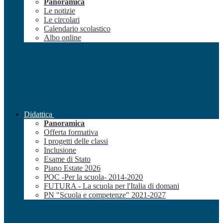
Panoramica
Le notizie
Le circolari
Calendario scolastico
Albo online
Didattica
Panoramica
Offerta formativa
I progetti delle classi
Inclusione
Esame di Stato
Piano Estate 2026
POC -Per la scuola- 2014-2020
FUTURA - La scuola per l'Italia di domani
PN "Scuola e competenze" 2021-2027