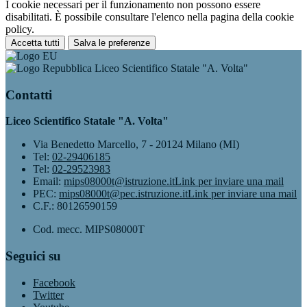
I cookie necessari per il funzionamento non possono essere
disabilitati. È possibile consultare l'elenco nella pagina della cookie
policy.
Accetta tutti
Salva le preferenze
Liceo Scientifico Statale "A. Volta"
Contatti
Liceo Scientifico Statale "A. Volta"
Via Benedetto Marcello, 7 - 20124 Milano (MI)
Tel:
02-29406185
Tel:
02-29523983
Email:
mips08000t@istruzione.it
Link per inviare una mail
PEC:
mips08000t@pec.istruzione.it
Link per inviare una mail
C.F.: 80126590159
Cod. mecc. MIPS08000T
Seguici su
Facebook
Twitter