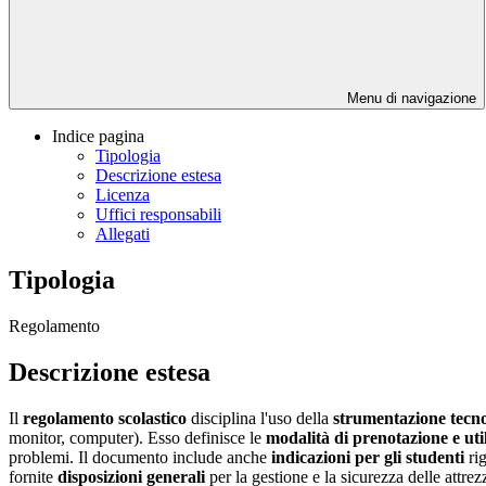
Menu di navigazione
Indice pagina
Tipologia
Descrizione estesa
Licenza
Uffici responsabili
Allegati
Tipologia
Regolamento
Descrizione estesa
Il
regolamento scolastico
disciplina l'uso della
strumentazione tecno
monitor, computer). Esso definisce le
modalità di prenotazione e uti
problemi. Il documento include anche
indicazioni per gli studenti
rig
fornite
disposizioni generali
per la gestione e la sicurezza delle attrezza