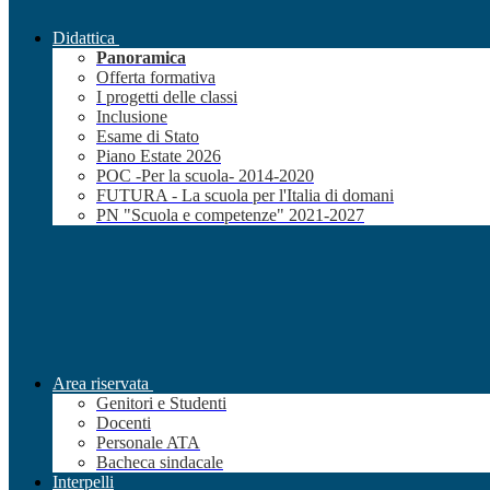
Didattica
Panoramica
Offerta formativa
I progetti delle classi
Inclusione
Esame di Stato
Piano Estate 2026
POC -Per la scuola- 2014-2020
FUTURA - La scuola per l'Italia di domani
PN "Scuola e competenze" 2021-2027
Area riservata
Genitori e Studenti
Docenti
Personale ATA
Bacheca sindacale
Interpelli