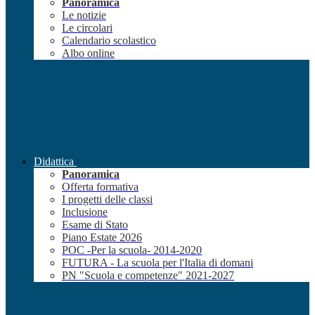
Panoramica
Le notizie
Le circolari
Calendario scolastico
Albo online
Didattica
Panoramica
Offerta formativa
I progetti delle classi
Inclusione
Esame di Stato
Piano Estate 2026
POC -Per la scuola- 2014-2020
FUTURA - La scuola per l'Italia di domani
PN "Scuola e competenze" 2021-2027