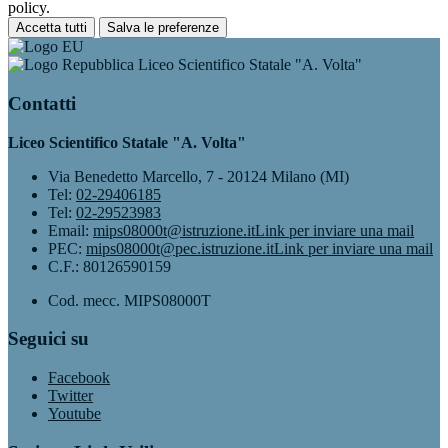
policy.
Accetta tutti
Salva le preferenze
Liceo Scientifico Statale "A. Volta"
Contatti
Liceo Scientifico Statale "A. Volta"
Via Benedetto Marcello, 7 - 20124 Milano (MI)
Tel:
02-29406185
Tel:
02-29523983
Email:
mips08000t@istruzione.it
Link per inviare una mail
PEC:
mips08000t@pec.istruzione.it
Link per inviare una mail
C.F.: 80126590159
Cod. mecc. MIPS08000T
Seguici su
Facebook
Twitter
Youtube