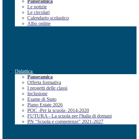
Panoramica
Le notizie
Le circolari
Calendario scolastico
Albo online
Didattica
Panoramica
Offerta formativa
I progetti delle classi
Inclusione
Esame di Stato
Piano Estate 2026
POC -Per la scuola- 2014-2020
FUTURA - La scuola per l'Italia di domani
PN "Scuola e competenze" 2021-2027