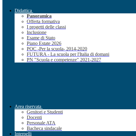
Didattica
Panoramica
Offerta formativa
I progetti delle classi
Inclusione
Esame di Stato
Piano Estate 2026
POC -Per la scuola- 2014-2020
FUTURA - La scuola per l'Italia di domani
PN "Scuola e competenze" 2021-2027
Area riservata
Genitori e Studenti
Docenti
Personale ATA
Bacheca sindacale
Interpelli