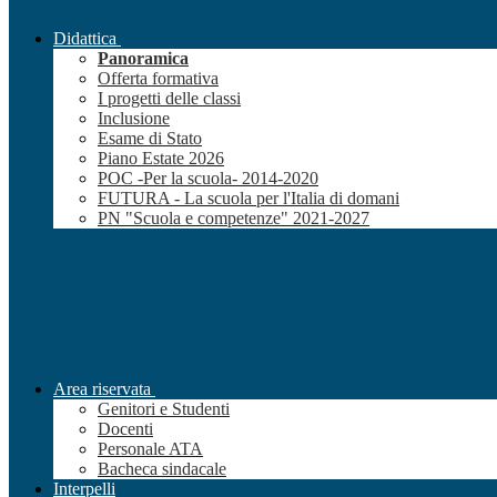
Didattica
Panoramica
Offerta formativa
I progetti delle classi
Inclusione
Esame di Stato
Piano Estate 2026
POC -Per la scuola- 2014-2020
FUTURA - La scuola per l'Italia di domani
PN "Scuola e competenze" 2021-2027
Area riservata
Genitori e Studenti
Docenti
Personale ATA
Bacheca sindacale
Interpelli