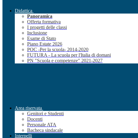
Didattica
Panoramica
Offerta formativa
I progetti delle classi
Inclusione
Esame di Stato
Piano Estate 2026
POC -Per la scuola- 2014-2020
FUTURA - La scuola per l'Italia di domani
PN "Scuola e competenze" 2021-2027
Area riservata
Genitori e Studenti
Docenti
Personale ATA
Bacheca sindacale
Interpelli