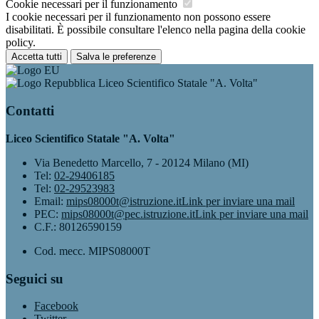
Cookie necessari per il funzionamento
I cookie necessari per il funzionamento non possono essere
disabilitati. È possibile consultare l'elenco nella pagina della cookie
policy.
Accetta tutti
Salva le preferenze
Liceo Scientifico Statale "A. Volta"
Contatti
Liceo Scientifico Statale "A. Volta"
Via Benedetto Marcello, 7 - 20124 Milano (MI)
Tel:
02-29406185
Tel:
02-29523983
Email:
mips08000t@istruzione.it
Link per inviare una mail
PEC:
mips08000t@pec.istruzione.it
Link per inviare una mail
C.F.: 80126590159
Cod. mecc. MIPS08000T
Seguici su
Facebook
Twitter