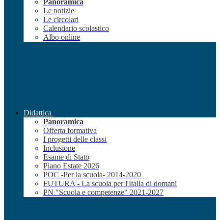
Panoramica
Le notizie
Le circolari
Calendario scolastico
Albo online
Didattica
Panoramica
Offerta formativa
I progetti delle classi
Inclusione
Esame di Stato
Piano Estate 2026
POC -Per la scuola- 2014-2020
FUTURA - La scuola per l'Italia di domani
PN "Scuola e competenze" 2021-2027