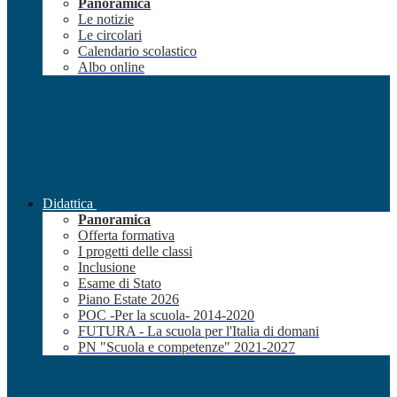
Panoramica
Le notizie
Le circolari
Calendario scolastico
Albo online
Didattica
Panoramica
Offerta formativa
I progetti delle classi
Inclusione
Esame di Stato
Piano Estate 2026
POC -Per la scuola- 2014-2020
FUTURA - La scuola per l'Italia di domani
PN "Scuola e competenze" 2021-2027