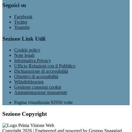
Seguici su
Facebook
Twitter
Youtube
Sezione Link Utili
Cookie policy
Note legali
Informativa Privacy
Ufficio Relazioni con il Pubblico
Dichiarazione di accessibilità
Obiettivi di accessibilità
Whistleblowing
Gestione consensi cookie
Amministrazione trasparente
Pagina visualizzata
92950
volte
Sezione Copyright
Copyright 2026 | Engineered and powered by Gruppo Spaggiari