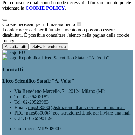
Per conoscere quali sono i cookie necessari al funzionamento potete
visionare la
COOKIE POLICY
.
Cookie necessari per il funzionamento
I cookie necessari per il funzionamento non possono essere
disabilitati. È possibile consultare l'elenco nella pagina della cookie
policy.
Accetta tutti
Salva le preferenze
Liceo Scientifico Statale "A. Volta"
Contatti
Liceo Scientifico Statale "A. Volta"
Via Benedetto Marcello, 7 - 20124 Milano (MI)
Tel:
02-29406185
Tel:
02-29523983
Email:
mips08000t@istruzione.it
Link per inviare una mail
PEC:
mips08000t@pec.istruzione.it
Link per inviare una mail
C.F.: 80126590159
Cod. mecc. MIPS08000T