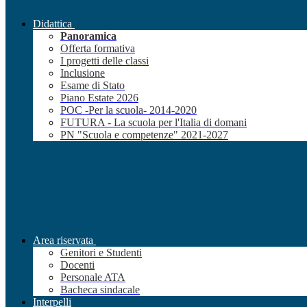
Didattica
Panoramica
Offerta formativa
I progetti delle classi
Inclusione
Esame di Stato
Piano Estate 2026
POC -Per la scuola- 2014-2020
FUTURA - La scuola per l'Italia di domani
PN "Scuola e competenze" 2021-2027
Area riservata
Genitori e Studenti
Docenti
Personale ATA
Bacheca sindacale
Interpelli