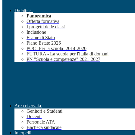
Didattica
Panoramica
Offerta formativa
I progetti delle classi
Inclusione
Esame di Stato
Piano Estate 2026
POC -Per la scuola- 2014-2020
FUTURA - La scuola per l'Italia di domani
PN "Scuola e competenze" 2021-2027
Area riservata
Genitori e Studenti
Docenti
Personale ATA
Bacheca sindacale
Interpelli